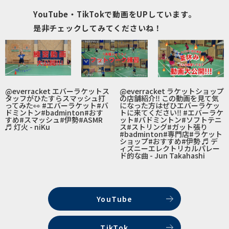
YouTube・TikTokで動画をUPしています。
是非チェックしてみてくださいね！
@everracket
エバーラケットス
@everracket
ラケットショップ
タッフがひたすらスマッシュ打
の店舗紹介‼️ この動画を見て気
ってみた👀
#エバーラケット
#バ
になった方はぜひエバーラケッ
ドミントン
#badminton
#おす
トに来てください‼️
#エバーラケ
すめ
#スマッシュ
#伊勢
#ASMR
ット
#バドミントン
#ソフトテニ
♬ 灯火 - niKu
ス
#ストリング
#ガット張り
#badminton
#専門店
#ラケット
ショップ
#おすすめ
#伊勢
♬ デ
ィズニーエレクトリカルパレー
ド的な曲 - Jun Takahashi
YouTube
TikTok